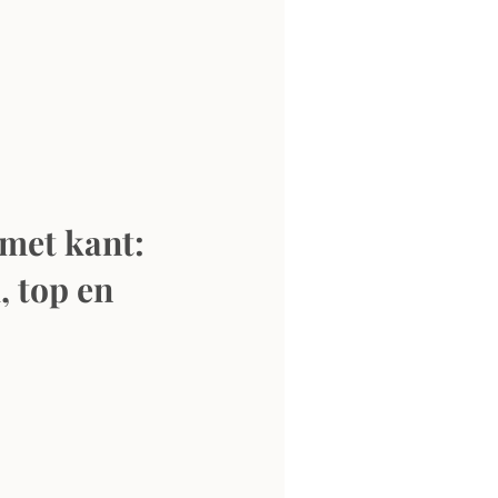
et kant: 
 top en 