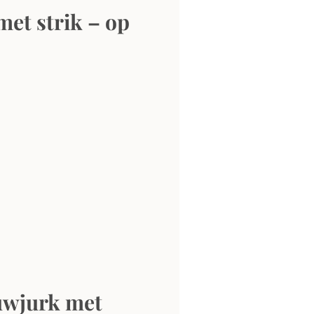
et strik – op 
uwjurk met 